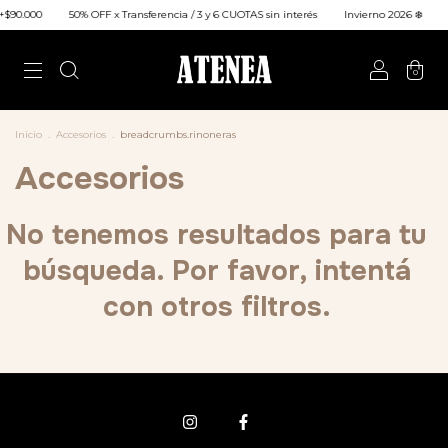
+$90.000
50% OFF x Transferencia / 3 y 6 CUOTAS sin interés
Invierno 2026 ❄️
0
Inicio
.
Accesorios
.
breadcrumbs.rinoneras
Accesorios
No tenemos resultados para tu
búsqueda. Por favor, intentá
con otros filtros.