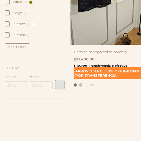
Oliva
(3)
Beige
(2)
Blanco
(1)
Blanca
(1)
VER TODOS
Camisa manga corta brodery
$21.400,00
PRECIO
DESDE
HASTA
+2