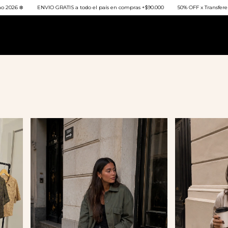
ENVIO GRATIS a todo el país en compras +$90.000
50% OFF x Transferencia / 3 y 