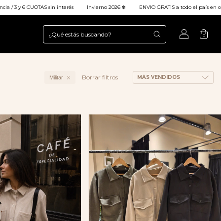
6 CUOTAS sin interés
Invierno 2026 ❄️
ENVIO GRATIS a todo el país en compras +$
0
Borrar filtros
Militar