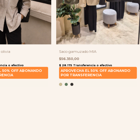
olivia
Saco gamuzado MIA
$56.350,00