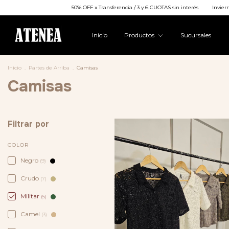
50% OFF x Transferencia / 3 y 6 CUOTAS sin interés
Invierno 2026 ❄️
Inicio
Productos
Sucursales
Inicio
.
Partes de Arriba
.
Camisas
Camisas
Filtrar por
COLOR
Negro
(9)
Crudo
(7)
Militar
(5)
Camel
(3)