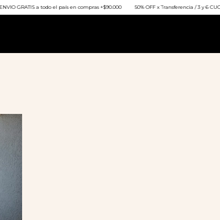
O GRATIS a todo el país en compras +$90.000
50% OFF x Transferencia / 3 y 6 CUOTAS 