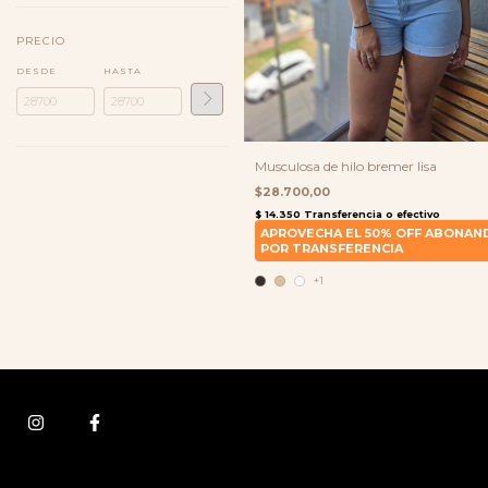
PRECIO
DESDE
HASTA
Musculosa de hilo bremer lisa
$28.700,00
+1