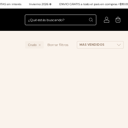
sin interés
Invierno 2026 ❄️
ENVIO GRATIS a todo el país en compras +$90.000
0
Borrar filtros
Crudo