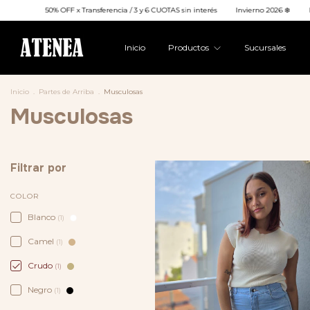
50% OFF x Transferencia / 3 y 6 CUOTAS sin interés
Invierno 2026 ❄️
ENVI
Inicio
Productos
Sucursales
Inicio
.
Partes de Arriba
.
Musculosas
Musculosas
Filtrar por
COLOR
Blanco
(1)
Camel
(1)
Crudo
(1)
Negro
(1)