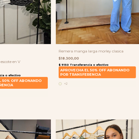
Remera manga larga morley clasica
$18.300,00
escote en V
+2