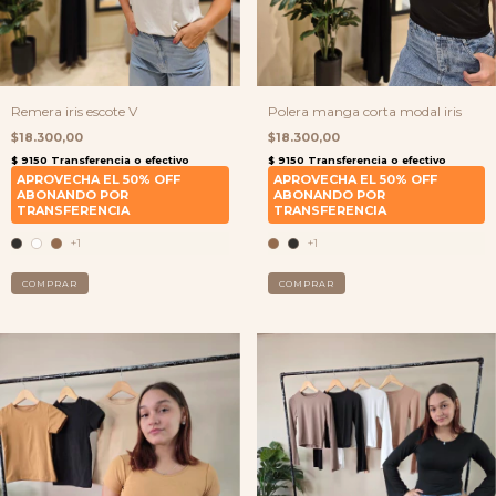
Remera iris escote V
Polera manga corta modal iris
$18.300,00
$18.300,00
+1
+1
COMPRAR
COMPRAR