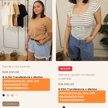
Remera hilo bremer
$28.200,00
Remera rayada con escote
cuadrado
$18.300,00
+1
COMPRAR