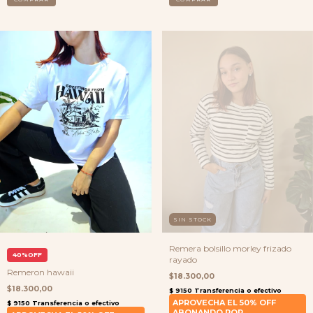
SIN STOCK
Remera bolsillo morley frizado
rayado
Remeron hawaii
$18.300,00
$18.300,00