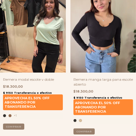
Remera modal escote v doble
Remera manga larga pana escote
abierto
$18.300,00
$18.300,00
+1
COMPRAR
COMPRAR