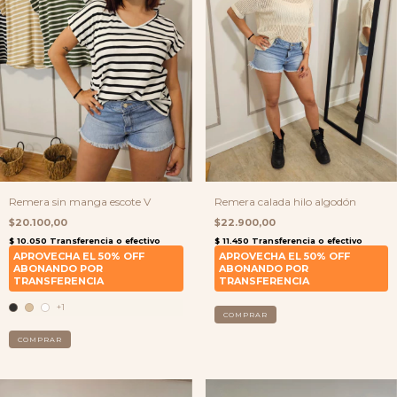
Remera sin manga escote V
Remera calada hilo algodón
$20.100,00
$22.900,00
+1
COMPRAR