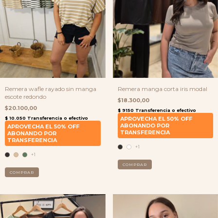
Remera wafle rayado sin manga
Remera manga corta iris modal
escote redondo
$18.300,00
$20.100,00
+1
+1
COMPRAR
COMPRAR