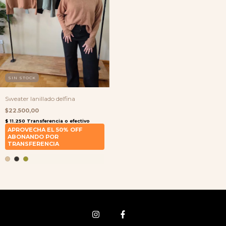
SIN STOCK
Sweater lanillado delfina
$22.500,00