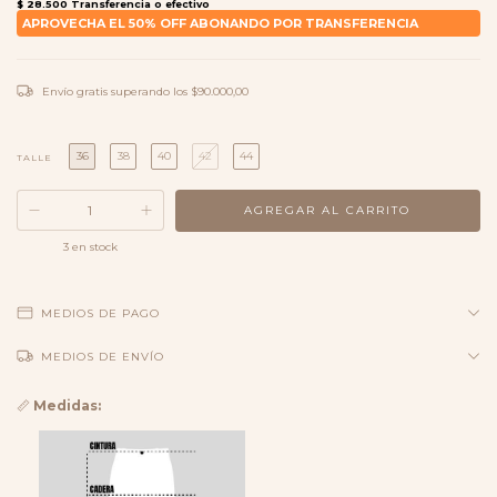
Envío gratis
superando los
$90.000,00
36
38
40
42
44
TALLE
3
en stock
MEDIOS DE PAGO
MEDIOS DE ENVÍO
📏
Medidas: