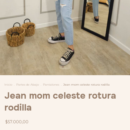
Inicio
.
Partes de Abajo
.
Pantalones
.
Jean mom celeste rotura rodilla
Jean mom celeste rotura
rodilla
$57.000,00