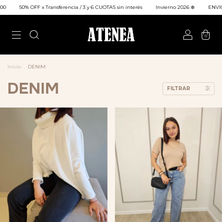
OFF x Transferencia / 3 y 6 CUOTAS sin interés
Invierno 2026 ❄️
ENVIO GRATIS a t
0
Inicio
.
DENIM
DENIM
FILTRAR