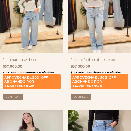
Jean hanna wide leg
Jean oxford semi elastizado
$57.000,00
$57.000,00
COMPRAR
COMPRAR