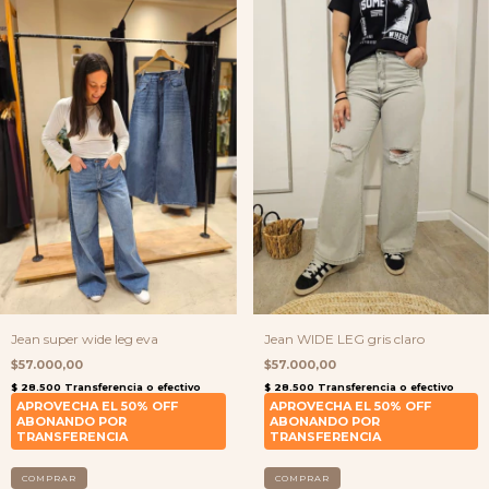
Jean super wide leg eva
Jean WIDE LEG gris claro
$57.000,00
$57.000,00
COMPRAR
COMPRAR