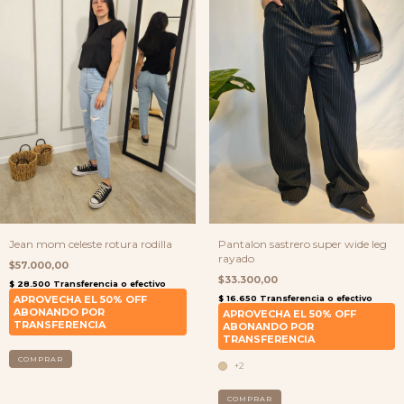
Jean mom celeste rotura rodilla
Pantalon sastrero super wide leg
rayado
$57.000,00
$33.300,00
COMPRAR
+2
COMPRAR