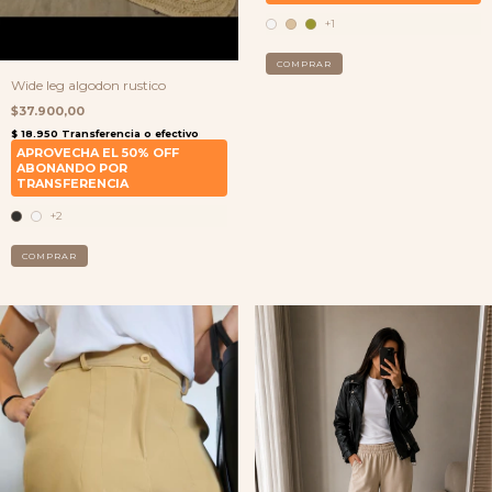
+1
COMPRAR
Wide leg algodon rustico
$37.900,00
+2
COMPRAR