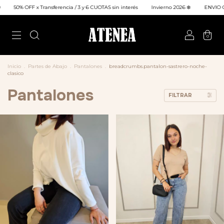
ransferencia / 3 y 6 CUOTAS sin interés
Invierno 2026 ❄️
ENVIO GRATIS a todo el 
0
Inicio
.
Partes de Abajo
.
Pantalones
.
breadcrumbs.pantalon-sastrero-noche-
clasico
Pantalones
FILTRAR