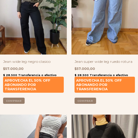
Jean wide leg negro clasico
Jean super wide leg ruedo rotura
$57.000,00
$57.000,00
COMPRAR
COMPRAR